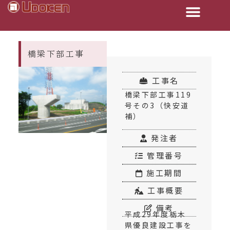
橋梁下部工事
工事名
橋梁下部工事119
号その3（快安道
補）
発注者
管理番号
施工期間
工事概要
備考
平成29年度栃木
県優良建設工事を